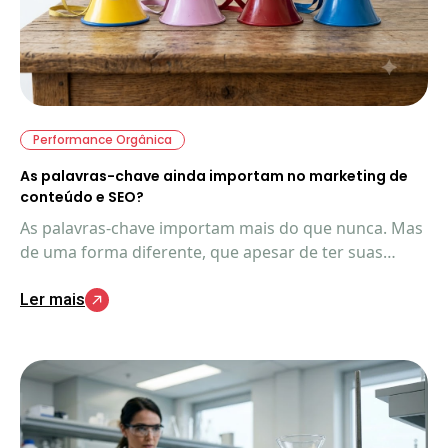
Performance Orgânica
As palavras-chave ainda importam no marketing de
conteúdo e SEO?
As palavras-chave importam mais do que nunca. Mas
de uma forma diferente, que apesar de ter suas
similaridades com o SEO tradicional, ainda têm
Ler mais
aspectos exclusivos importantes de entender.