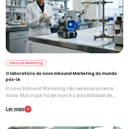
Inbound Marketing
O laboratório do novo Inbound Marketing do mundo
pós-IA
O novo Inbound Marketing não necessariamente
inova. Mas o que há de novo é a possibilidade de
aplicação completa do método. Veja exatamente
Ler mais
como e o que está acontecendo.