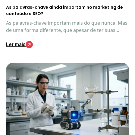
As palavras-chave ainda importam no marketing de
conteúdo e SEO?
As palavras-chave importam mais do que nunca. Mas
de uma forma diferente, que apesar de ter suas
similaridades com o SEO tradicional, ainda têm
Ler mais
aspectos exclusivos importantes de entender.