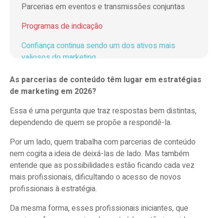
Parcerias em eventos e transmissões conjuntas
Programas de indicação
Confiança continua sendo um dos ativos mais
valiosos do marketing
As parcerias de conteúdo têm lugar em estratégias
Como fazer uma boa parceria de conteúdo em
de marketing em 2026?
2026? Área por área
Essa é uma pergunta que traz respostas bem distintas,
Escolha parceiros que resolvem problemas
dependendo de quem se propõe a respondê-la.
diferentes dos seus
Por um lado, quem trabalha com parcerias de conteúdo
Defina responsabilidades antes de definir
nem cogita a ideia de deixá-las de lado. Mas também
formatos
entende que as possibilidades estão ficando cada vez
mais profissionais, dificultando o acesso de novos
Planeje a distribuição com o mesmo cuidado
profissionais à estratégia.
dedicado à produção
Da mesma forma, esses profissionais iniciantes, que
Trabalhe com objetivos compartilhados