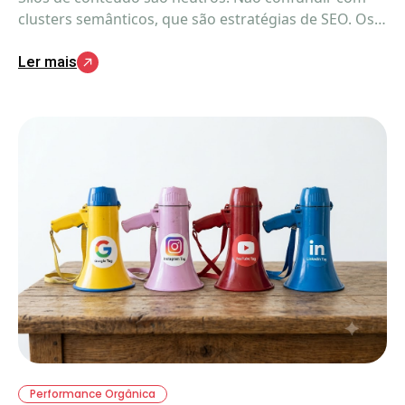
clusters semânticos, que são estratégias de SEO. Os
silos de conteúdo são, nada mais nada menos, que a
Ler mais
expressão da sua estratégia digital. O que importa é
a interação.
Performance Orgânica