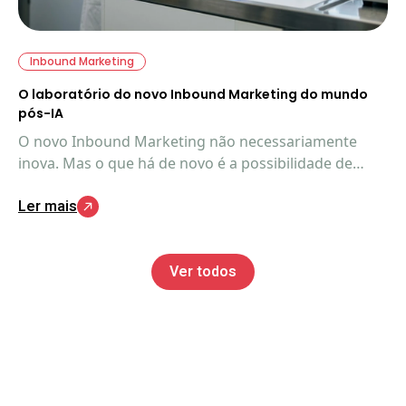
Inbound Marketing
O laboratório do novo Inbound Marketing do mundo
pós-IA
O novo Inbound Marketing não necessariamente
inova. Mas o que há de novo é a possibilidade de
aplicação completa do método. Veja exatamente
Ler mais
como e o que está acontecendo.
Ver todos