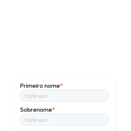
Torne seu marketing
digital mais
estratégico
Agende uma conversa e receba o
contato da nossa equipe. Temos um
time de especialistas em desenvolver
soluções e entregar resultados.