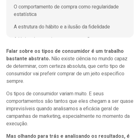
O comportamento de compra como regularidade
estatística
A estrutura do hábito e a ilusão da fidelidade
A lógica do crescimento: penetração e
disponibilidade
Falar sobre os tipos de consumidor é um trabalho
bastante abstrato.
Não existe ciência no mundo capaz
Os tipos de consumidor segundo Michael
de determinar, com certeza absoluta, que certo tipo de
Solomon
consumidor vai preferir comprar de um jeito específico
sempre.
O consumidor funcional: o eu pragmático
Os tipos de consumidor variam muito. E seus
O consumidor experiencial: o eu sensorial
comportamentos são tantos que eles chegam a ser quase
imprevisíveis quando analisamos a eficácia geral de
O consumidor simbólico: o eu social
campanhas de marketing, especialmente no momento da
O consumidor identitário: o eu estendido
execução.
Mas olhando para trás e analisando os resultados, é
Como pensar nos tipos de consumidor de um