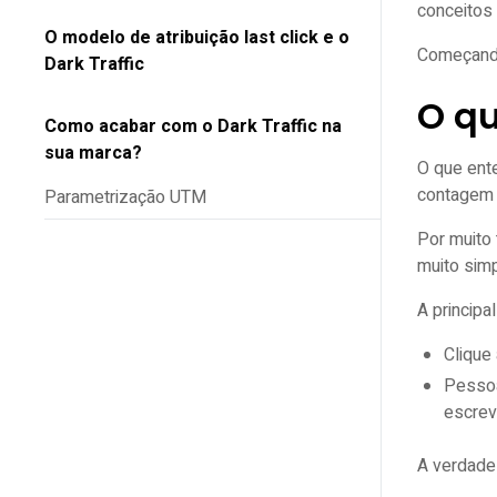
conceitos
O modelo de atribuição last click e o
Começando
Dark Traffic
O qu
Como acabar com o Dark Traffic na
sua marca?
O que ent
contagem 
Parametrização UTM
Por muito 
Redirects para links parametrizados em
muito sim
campanhas físicas, rádio e TV
A principa
Precisa de ajuda com tech SEO e
Clique 
atribuições do GA4?
Pessoa
escre
A verdade