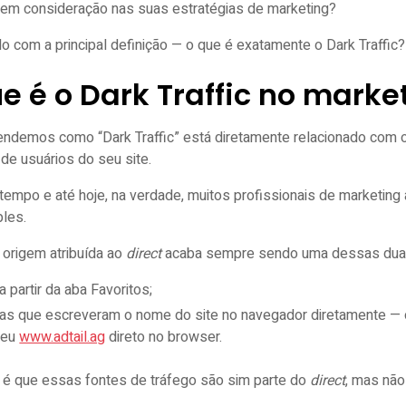
 em consideração nas suas estratégias de marketing?
 com a principal definição — o que é exatamente o Dark Traffic
e é o Dark Traffic no marke
endemos como “Dark Traffic” está diretamente relacionado com o 
de usuários do seu site.
tempo e até hoje, na verdade, muitos profissionais de marketing
ples.
l origem atribuída ao
direct
acaba sempre sendo uma dessas du
a partir da aba Favoritos;
s que escreveram o nome do site no navegador diretamente — ou 
veu
www.adtail.ag
direto no browser.
 é que essas fontes de tráfego são sim parte do
direct
, mas nã