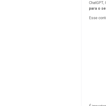
ChatGPT, G
para o se
Esse cont