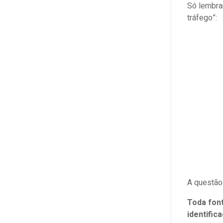
Só lembra
tráfego”:
A questão
Toda fon
identific