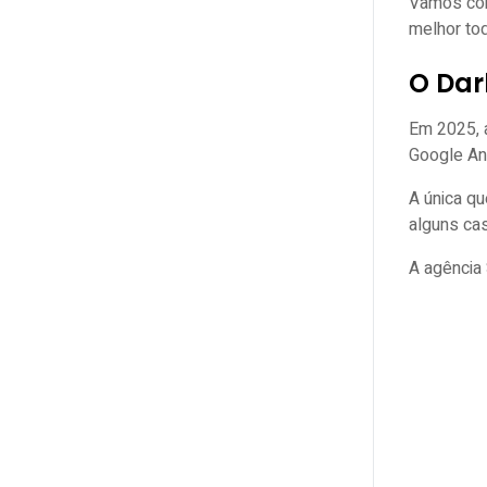
Vamos conv
melhor to
O Dar
Em 2025, 
Google An
A única q
alguns cas
A agência