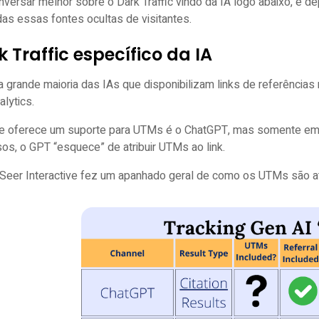
ersar melhor sobre o Dark Traffic vindo da IA logo abaixo, e de
das essas fontes ocultas de visitantes.
k Traffic específico da IA
a grande maioria das IAs que disponibilizam links de referência
alytics.
ue oferece um suporte para UTMs é o ChatGPT, mas somente em
os, o GPT “esquece” de atribuir UTMs ao link.
 Seer Interactive fez um apanhado geral de como os UTMs são a