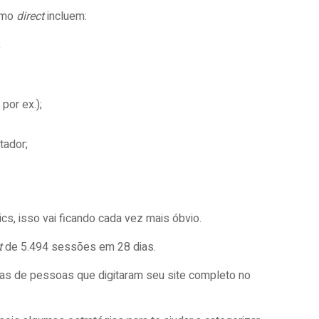
como
direct
incluem:
;
por ex.);
utador;
ics, isso vai ficando cada vez mais óbvio.
ct
de 5.494 sessões em 28 dias.
s de pessoas que digitaram seu site completo no