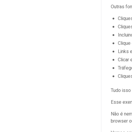
Outras fo
Clique
Clique
Inclui
Clique
Links 
Clicar
Tráfeg
Clique
Tudo isso
Esse exem
Não é nem
browser ou