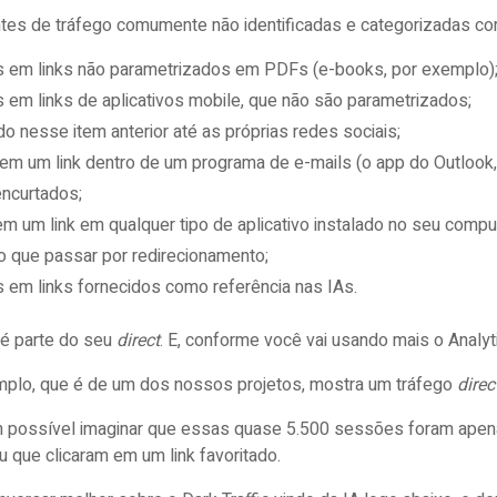
ntes de tráfego comumente não identificadas e categorizadas 
s em links não parametrizados em PDFs (e-books, por exemplo)
s em links de aplicativos mobile, que não são parametrizados;
ndo nesse item anterior até as próprias redes sociais;
 em um link dentro de um programa de e-mails (o app do Outlook, 
encurtados;
 em um link em qualquer tipo de aplicativo instalado no seu comp
o que passar por redirecionamento;
s em links fornecidos como referência nas IAs.
 é parte do seu
direct
. E, conforme você vai usando mais o Analyt
plo, que é de um dos nossos projetos, mostra um tráfego
dire
 possível imaginar que essas quase 5.500 sessões foram apena
 que clicaram em um link favoritado.