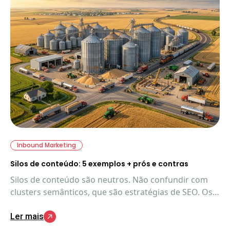
Inbound Marketing
Silos de conteúdo: 5 exemplos + prós e contras
Silos de conteúdo são neutros. Não confundir com
clusters semânticos, que são estratégias de SEO. Os
silos de conteúdo são, nada mais nada menos, que a
Ler mais
expressão da sua estratégia digital. O que importa é
a interação.