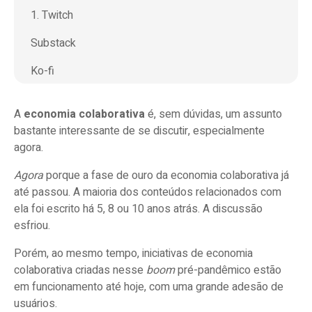
1. Twitch
Substack
Ko-fi
Gumroad
A
economia colaborativa
é, sem dúvidas, um assunto
Bandcamp
bastante interessante de se discutir, especialmente
agora.
O que entender caso você queira se lançar no
Agora
porque a fase de ouro da economia colaborativa já
mercado de economia colaborativa
até passou. A maioria dos conteúdos relacionados com
ela foi escrito há 5, 8 ou 10 anos atrás. A discussão
esfriou.
Porém, ao mesmo tempo, iniciativas de economia
colaborativa criadas nesse
boom
pré-pandêmico estão
em funcionamento até hoje, com uma grande adesão de
usuários.