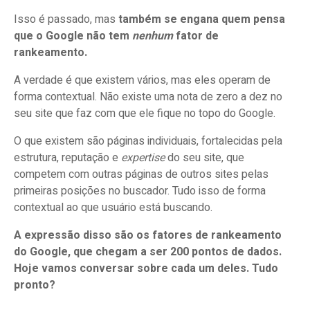
Aspectos Técnicos e Estruturais
Isso é passado, mas
também se engana quem pensa
que o Google não tem
nenhum
fator de
Atualização e relevância do conteúdo
rankeamento.
Estratégia de Palavras-chave e Estrutura da
A verdade é que existem vários, mas eles operam de
Página
forma contextual. Não existe uma nota de zero a dez no
seu site que faz com que ele fique no topo do Google.
SEO para Mobile
O que existem são páginas individuais, fortalecidas pela
Links e Estrutura do Site
estrutura, reputação e
expertise
do seu site, que
Outros Sinais de Qualidade
competem com outras páginas de outros sites pelas
primeiras posições no buscador. Tudo isso de forma
contextual ao que usuário está buscando.
Quais desses fatores você precisa melhorar?
A expressão disso são os fatores de rankeamento
do Google, que chegam a ser 200 pontos de dados.
Hoje vamos conversar sobre cada um deles. Tudo
pronto?