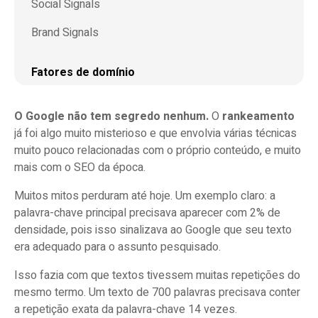
Social Signals
Brand Signals
Fatores de domínio
A idade do domínio tem influência no
O Google não tem segredo nenhum.
O
rankeamento
rankeamento?
já foi algo muito misterioso e que envolvia várias técnicas
A palavra chave está presente no domínio e
muito pouco relacionadas com o próprio conteúdo, e muito
subdomínio
mais com o SEO da época.
Tempo de registro do domínio
Muitos mitos perduram até hoje. Um exemplo claro: a
palavra-chave principal precisava aparecer com 2% de
Histórico do domínio
densidade, pois isso sinalizava ao Google que seu texto
era adequado para o assunto pesquisado.
Fatores de rankeamento page level
Isso fazia com que textos tivessem muitas repetições do
Fatores de SEO relacionados ao conteúdo e
mesmo termo. Um texto de 700 palavras precisava conter
estrutura da página
a repetição exata da palavra-chave 14 vezes.