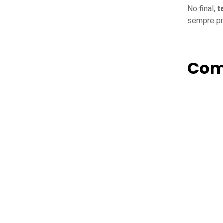
No final,
t
sempre pro
Com