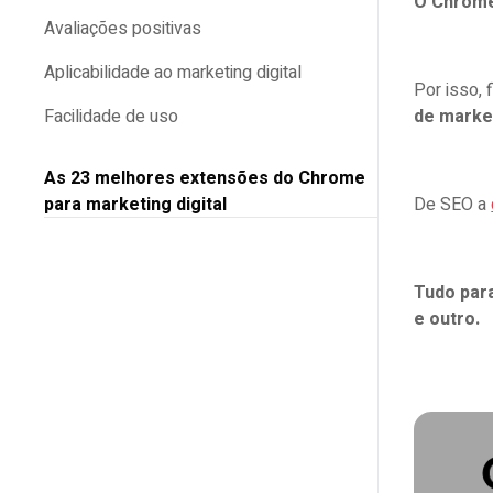
O Chrome,
Avaliações positivas
Aplicabilidade ao marketing digital
Por isso,
Facilidade de uso
de market
As 23 melhores extensões do Chrome
para marketing digital
De SEO a
1. Keywords Everywhere
2. Grammarly
Tudo para
e outro.
3. SimilarWeb
4. ColorZilla
5. MozBar
6. Hunter