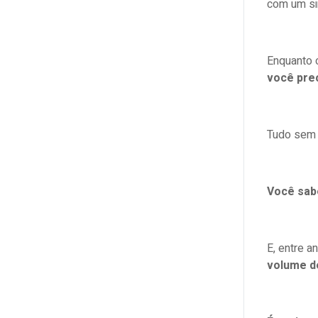
com um si
18. GoFullPage
19. Nimbus Screenshot & Screen Video
Recorder
Enquanto o
você prec
20. Trello
21. Pocket
Tudo sem 
22. BuzzSumo
23. Wappalyzer
Você sab
Como integrar essas ferramentas
para marketing ao seu fluxo de
trabalho?
E, entre a
volume de
Use o princípio do “essencial do dia”
Organize por tarefas e momentos