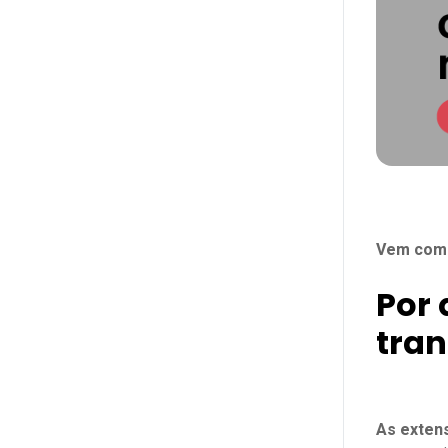
7. Loom
8. LanguageTool
9. Todoist for Chrome
10. Bitly
11. SEO Minion
12. Check My Links
Vem com a
13. Google Dictionary
Por 
14. Google Tradutor
tran
15. Dark Mode - Night Eye
16. Ghostery
17. WhatFont
As extens