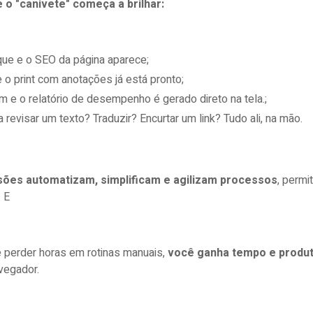
e o "canivete" começa a brilhar:
que e o SEO da página aparece;
e o print com anotações já está pronto;
m e o relatório de desempenho é gerado direto na tela.;
 revisar um texto? Traduzir? Encurtar um link? Tudo ali, na mão.
sões automatizam, simplificam e agilizam processos
, permi
. E
 perder horas em rotinas manuais,
você ganha tempo e produt
vegador.