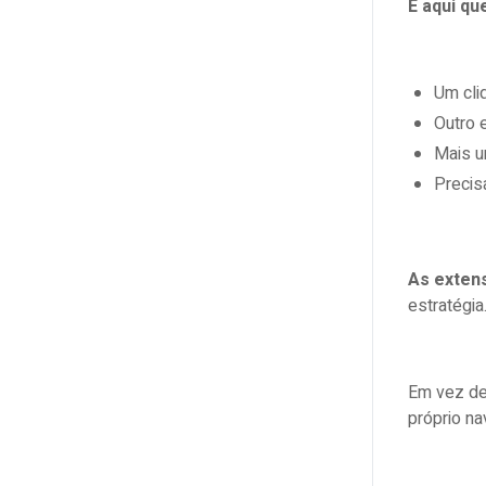
É aqui qu
Tenha atenção ao consumo de memória
Automatize o que for repetitivo
Um cli
Teste, ajuste, refine
Outro 
Mais u
Feche o navegador… mas com o
Precisa
trabalho feito!
As exten
estratégia
Em vez de
próprio na