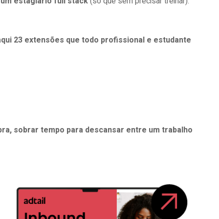
um estagiário full stack
(só que sem precisar treinar).
ui 23 extensões que todo profissional e estudante
ebra, sobrar tempo para descansar entre um trabalho