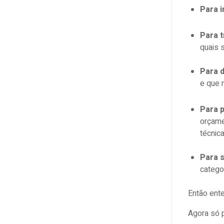
Para 
Para 
quais 
Para 
e que 
Para p
orçame
técnica
Para 
catego
Então ent
Agora só 