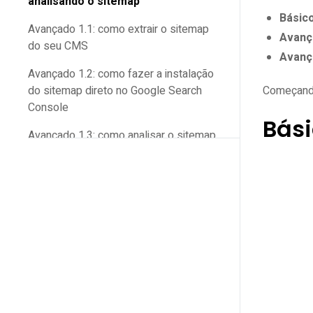
analisando o sitemap
Básico
Avançado 1.1: como extrair o sitemap
Avanç
do seu CMS
Avanç
Avançado 1.2: como fazer a instalação
do sitemap direto no Google Search
Começand
Console
Bási
Avançado 1.3: como analisar o sitemap
para encontrar erros no Search Console
Avançado plus: criação de sitemap
personalizado e edições
Fazendo um sitemap personalizado:
quando e como