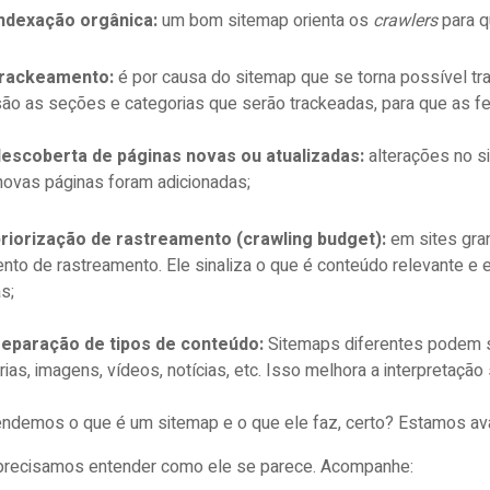
indexação orgânica:
um bom sitemap orienta os
crawlers
para q
trackeamento:
é por causa do sitemap que se torna possível tr
são as seções e categorias que serão trackeadas, para que as fe
descoberta de páginas novas ou atualizadas:
alterações no s
novas páginas foram adicionadas;
riorização de rastreamento (crawling budget):
em sites gra
nto de rastreamento. Ele sinaliza o que é conteúdo relevante e 
s;
separação de tipos de conteúdo:
Sitemaps diferentes podem se
rias, imagens, vídeos, notícias, etc. Isso melhora a interpretação
endemos o que é um sitemap e o que ele faz, certo? Estamos a
precisamos entender como ele se parece. Acompanhe: