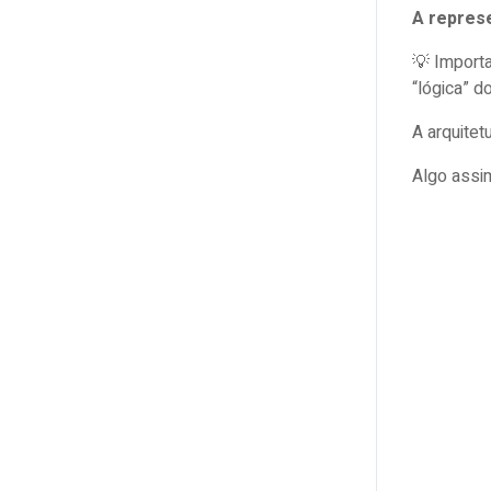
A represe
💡 Importa
“lógica” d
A arquitet
Algo assi