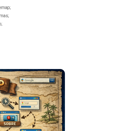
temap;
emas;
o;