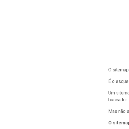
O sitemap 
É o esquel
Um sitemap
buscador.
Mas não s
O sitema