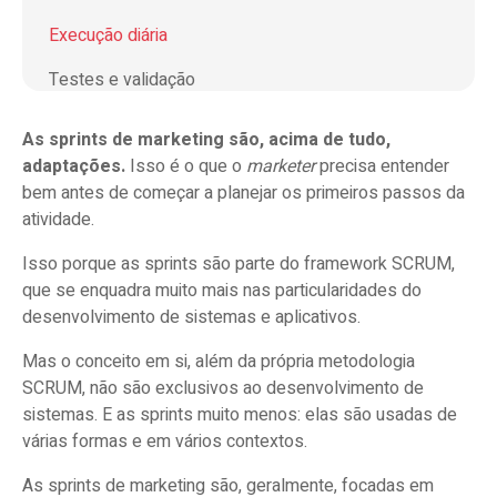
Execução diária
Testes e validação
Encerramento e aprendizado
As sprints de marketing são, acima de tudo,
adaptações.
Isso é o que o
marketer
precisa entender
Como fazer sprints no marketing?
bem antes de começar a planejar os primeiros passos da
atividade.
Definição do objetivo de marketing
Isso porque as sprints são parte do framework SCRUM,
Priorização do backlog de marketing
que se enquadra muito mais nas particularidades do
desenvolvimento de sistemas e aplicativos.
Execução diária no contexto de marketing
Mas o conceito em si, além da própria metodologia
Testes e validação orientados a campanhas
SCRUM, não são exclusivos ao desenvolvimento de
Encerramento e aprendizado com foco em
sistemas. E as sprints muito menos: elas são usadas de
performance
várias formas e em vários contextos.
As sprints de marketing são, geralmente, focadas em