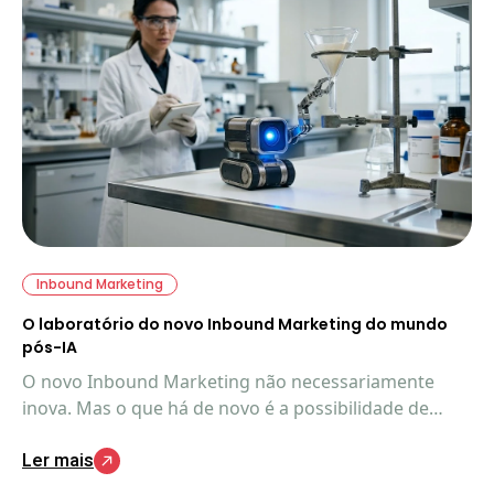
Inbound Marketing
O laboratório do novo Inbound Marketing do mundo
pós-IA
O novo Inbound Marketing não necessariamente
inova. Mas o que há de novo é a possibilidade de
aplicação completa do método. Veja exatamente
Ler mais
como e o que está acontecendo.