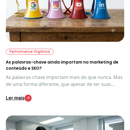
Performance Orgânica
As palavras-chave ainda importam no marketing de
conteúdo e SEO?
As palavras-chave importam mais do que nunca. Mas
de uma forma diferente, que apesar de ter suas
similaridades com o SEO tradicional, ainda têm
Ler mais
aspectos exclusivos importantes de entender.